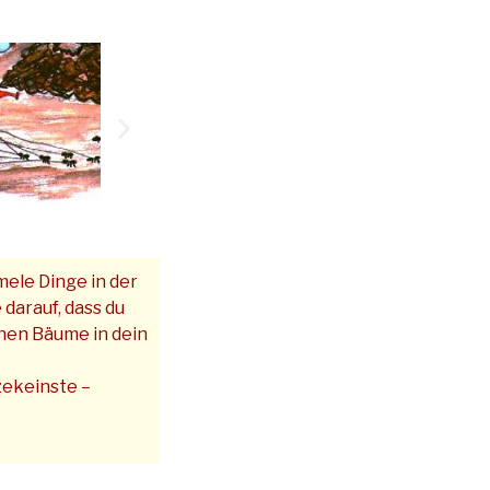
mele Dinge in der
darauf, dass du
inen Bäume in dein
zekeinste –