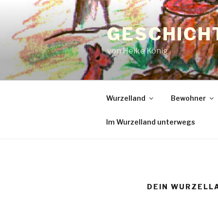
GESCHICH
von Heike König
Wurzelland
Bewohner
Im Wurzelland unterwegs
DEIN WURZELL