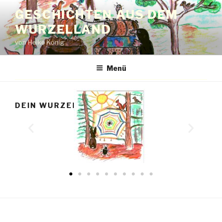
GESCHICHTEN AUS DEM
WURZELLAND
von Heike König
Menü
DEIN WURZELLANDBILD